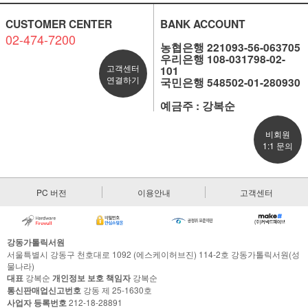
CUSTOMER CENTER
BANK ACCOUNT
02-474-7200
농협은행 221093-56-063705
우리은행 108-031798-02-
고객센터
101
연결하기
국민은행 548502-01-280930
예금주 : 강복순
비회원
1:1 문의
PC 버전
이용안내
고객센터
강동가톨릭서원
서울특별시 강동구 천호대로 1092 (에스케이허브진) 114-2호 강동가톨릭서원(성
물나라)
대표
강복순
개인정보 보호 책임자
강복순
통신판매업신고번호
강동 제 25-1630호
사업자 등록번호
212-18-28891