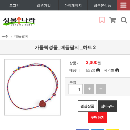
로그인
회원가입
마이페이지
최근본상품
묵주
매듭팔지
가톨릭성물_매듭팔지 _하트 2
3,000
상품가
원
배송비
(조건)
지역별
수량
관심상품
장바구니
구매하기