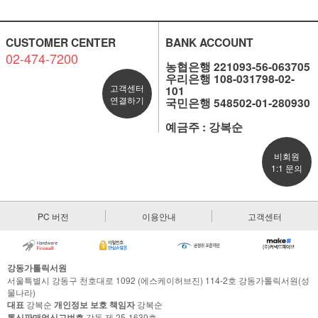
CUSTOMER CENTER
BANK ACCOUNT
02-474-7200
농협은행 221093-56-063705
우리은행 108-031798-02-
고객센터
101
연결하기
국민은행 548502-01-280930
예금주 : 강복순
비회원
1:1 문의
PC 버전
이용안내
고객센터
강동가톨릭서원
서울특별시 강동구 천호대로 1092 (에스케이허브진) 114-2호 강동가톨릭서원(성
물나라)
대표
강복순
개인정보 보호 책임자
강복순
통신판매업신고번호
강동 제 25-1630호