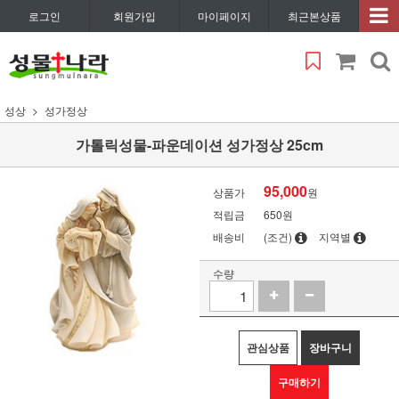
로그인
회원가입
마이페이지
최근본상품
성상
성가정상
가톨릭성물-파운데이션 성가정상 25cm
95,000
상품가
원
적립금
650원
배송비
(조건)
지역별
수량
관심상품
장바구니
구매하기