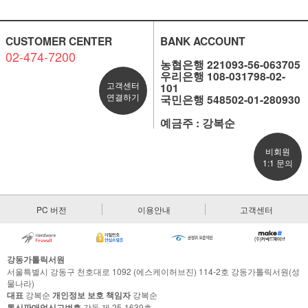
CUSTOMER CENTER
BANK ACCOUNT
02-474-7200
농협은행 221093-56-063705
우리은행 108-031798-02-
고객센터
101
연결하기
국민은행 548502-01-280930
예금주 : 강복순
비회원
1:1 문의
PC 버전
이용안내
고객센터
강동가톨릭서원
서울특별시 강동구 천호대로 1092 (에스케이허브진) 114-2호 강동가톨릭서원(성
물나라)
대표
강복순
개인정보 보호 책임자
강복순
통신판매업신고번호
강동 제 25-1630호