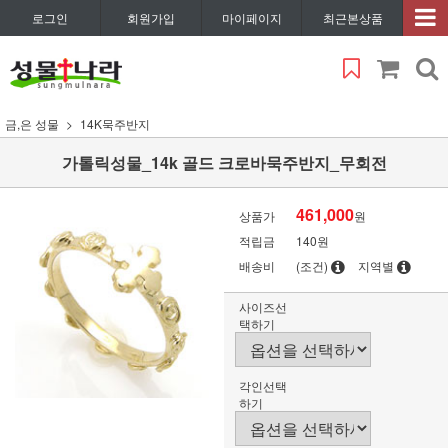
로그인
회원가입
마이페이지
최근본상품
금,은 성물
14K묵주반지
가톨릭성물_14k 골드 크로바묵주반지_무회전
461,000
상품가
원
적립금
140원
배송비
(조건)
지역별
사이즈선
택하기
각인선택
하기