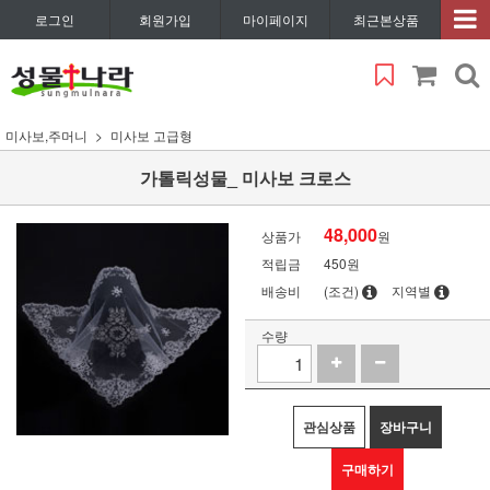
로그인
회원가입
마이페이지
최근본상품
미사보,주머니
미사보 고급형
가톨릭성물_ 미사보 크로스
48,000
상품가
원
적립금
450원
배송비
(조건)
지역별
수량
관심상품
장바구니
구매하기