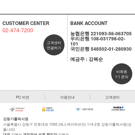
CUSTOMER CENTER
BANK ACCOUNT
02-474-7200
농협은행 221093-56-063705
우리은행 108-031798-02-
고객센터
101
연결하기
국민은행 548502-01-280930
예금주 : 강복순
비회원
1:1 문의
PC 버전
이용안내
고객센터
강동가톨릭서원
서울특별시 강동구 천호대로 1092 (에스케이허브진) 114-2호 강동가톨릭서원(성
물나라)
대표
강복순
개인정보 보호 책임자
강복순