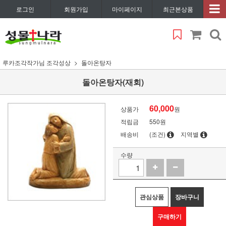
로그인
회원가입
마이페이지
최근본상품
루카조각작가님 조각성상
돌아온탕자
돌아온탕자(재회)
60,000
상품가
원
적립금
550원
배송비
(조건)
지역별
수량
관심상품
장바구니
구매하기