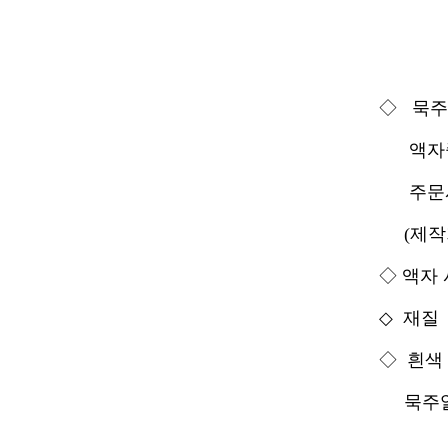
◇ 묵주
액자중
주문시 
(제작기
◇ 액자 사
◇ 재질
◇ 흰색
묵주알