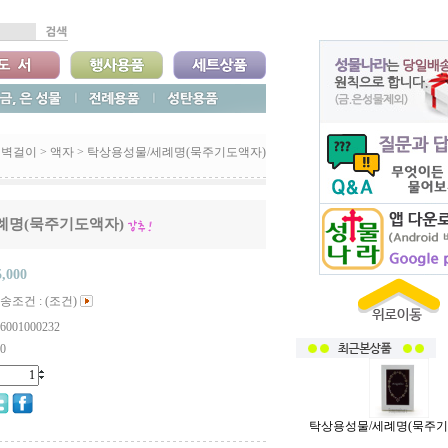
벽걸이
>
액자
>
탁상용성물/세례명(묵주기도액자)
례명(묵주기도액자)
5,000
송조건 : (조건)
6001000232
0
탁상용성물/세례명(묵주기