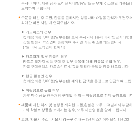
주셔야 하며, 제품 당사 도착은 택배발송일(또는 우체국 소인일 기준)포함
도착하여야 합니다.
주문을 하신 후 교환, 환불을 원하시면 성물나라 쇼핑몰 관리자 우편주
최대한 빠른 시일 내 연락주십시오.
▶ 카드취소의 경우
첫 배송비용 3,000원(일부분)을 보내 주시거나, (홈페이지 '입금계좌번호
상품 반송시 박스안에 동봉하여 주시면 카드 취소를 해드립니다.
(7일 이내 도착건에 한해서)
▶ 카드결재-일부 환불인 경우
카드로 몇가지 상품 구매 후 일부 품목에 대해 환불을 원할 경우,
환불 구매금액의 카드승인료 4.4%를 제외한 금액을 환불 해드립니다.
▶ 현금 환불인 경우
첫 배송비용 3,000원(일부분)을 제외한 금액을 통장으로 입금하여 드립
▶ 적립금으로 돌릴 경우
차후 타 상품을 현금처럼 구매할 수 있는 적립금으로 전액 돌려드립니다
제품에 대한 하자 및 불량을 제외한 교환,환불은 모두 고객님께서 부담
그 외 착불로 상품을 보내시는 경우, 모두 재반송 됨음 알려 드립니다..
교환, 환불시 주소 : 서울시 강동구 성내동 194 에스케이허브진 114-2호