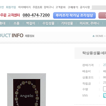
HOME >
탁상용성물/세
2
판매가격
:
배송비
:
배
상품코드
:
00
:
25
적립금
수량
:
SNS
: