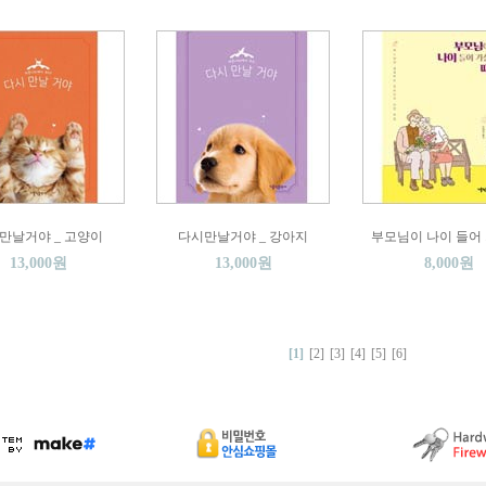
만날거야 _ 고양이
다시만날거야 _ 강아지
부모님이 나이 들어 
13,000원
13,000원
8,000원
[1]
[2]
[3]
[4]
[5]
[6]