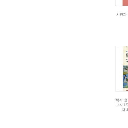
시편과 
'복자' 
교자 12
자 