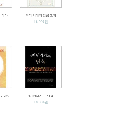
지마라
우리 시대의 일곱 교황
16,000원
되어야지
4천년의기도, 단식
18,000원