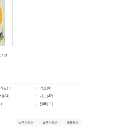
05가지
길(1)
악보(0)
(84)
기도(42)
)
전례(11)