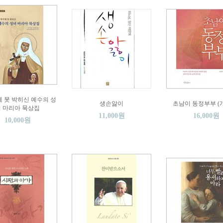
 못 박히신 예수의 성
생손앓이
초남이 동정부부 (
 마리아 묵상집
11,000원
16,000원
10,000원