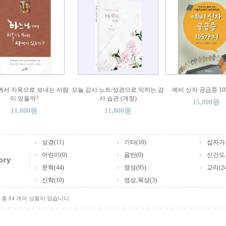
께서 지옥으로 보내는 사람
오늘 감사 노트/성경으로 익히는 감
예비 신자 궁금증 1
이 있을까?
사 습관 (개정)
15,000원
11,000원
11,000원
성경(11)
기타(10)
십자가의
어린이(0)
음반(0)
신간도서
문학(44)
영성(95)
교리(24
신학(10)
영성,묵상(3)
총 84 개의 상품이 있습니다.