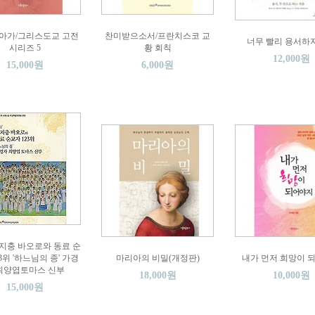
아가/그리스도교 고전
찬미받으소서/프란치스코 교
너무 빨리 용서하
시리즈 5
황 회칙
12,000원
15,000원
6,000원
윤지충 바오로와 동료 순
3위 '하느님의 종' 가경
마리아의 비밀(개정판)
내가 먼저 희망이 
최양엽토마스 신부
18,000원
10,000원
15,000원