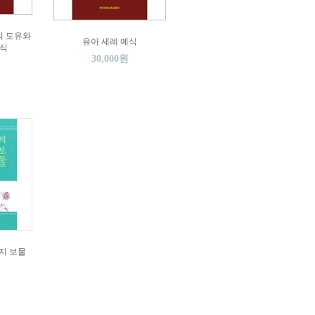
의 도유와
유아 세례 예식
예식
30,000원
지 보물