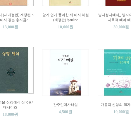
 (재개정판) 개정된 <
알기 쉽게 풀이한 새 미사 해설
병자성사예식_ 병자
 미사 경본 총지침>
(개정판) /pauline
사목적 배려 
13,000원
10,000원
30,000원
물-상장예식 신국판/
간추린미사해설
가톨릭 신앙의 40가
대사이즈
4,500원
10,000원
18,000원