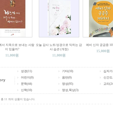
께서 지옥으로 보내는 사람
오늘 감사 노트/성경으로 익히는 감
예비 신자 궁금증 1
이 있을까?
사 습관 (개정)
15,000원
11,000원
11,000원
성경(11)
기타(10)
십자가의
어린이(0)
음반(0)
신간도서
문학(44)
영성(95)
교리(24
신학(10)
영성,묵상(3)
총 11 개의 상품이 있습니다.