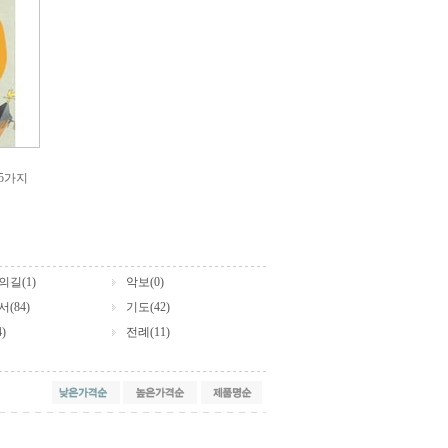
05가지
길(1)
악보(0)
(84)
기도(42)
)
전례(11)