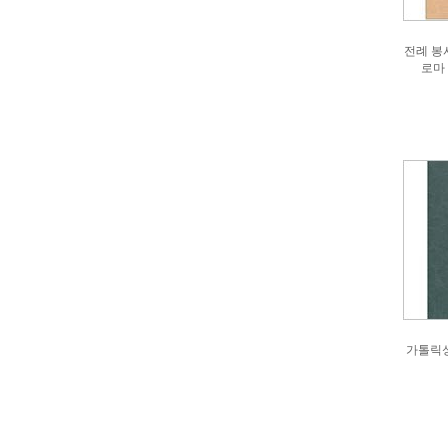
전례 봉사
로마
가톨릭성