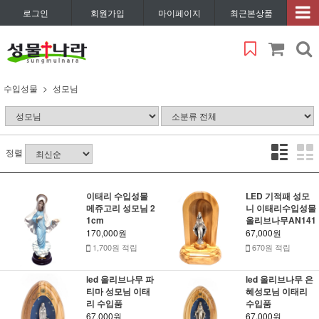
로그인
회원가입
마이페이지
최근본상품
수입성물
성모님
정렬
이태리 수입성물
LED 기적패 성모
메쥬고리 성모님 2
니 이태리수입성물
1cm
올리브나무AN141
170,000원
67,000원
1,700원 적립
670원 적립
led 올리브나무 파
led 올리브나무 은
티마 성모님 이태
혜성모님 이태리
리 수입품
수입품
67,000원
67,000원