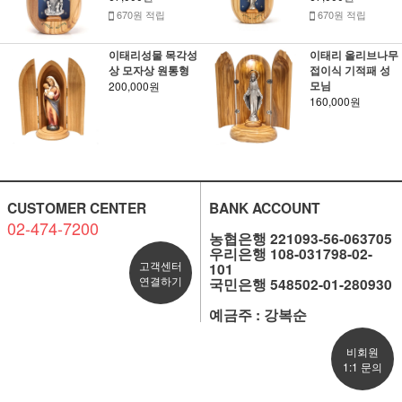
670원 적립
670원 적립
이태리성물 목각성
이태리 올리브나무
상 모자상 원통형
접이식 기적패 성
모님
200,000원
160,000원
CUSTOMER CENTER
BANK ACCOUNT
02-474-7200
농협은행 221093-56-063705
우리은행 108-031798-02-
고객센터
101
연결하기
국민은행 548502-01-280930
예금주 : 강복순
비회원
1:1 문의