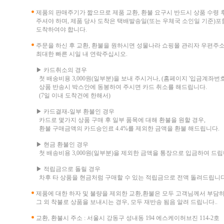
제품의 판매주기가 짧으므로 제품 교환, 환불 요구시 반드시 상품 수령 
주셔야 하며, 제품 당사 도착은 택배발송일(또는 우체국 소인일 기준)포함
도착하여야 합니다.
주문을 하신 후 교환, 환불을 원하시면 성물나라 쇼핑몰 관리자 우편주
최대한 빠른 시일 내 연락주십시오.
▶ 카드취소의 경우
첫 배송비용 3,000원(일부분)을 보내 주시거나, (홈페이지 '입금계좌번호
상품 반송시 박스안에 동봉하여 주시면 카드 취소를 해드립니다.
(7일 이내 도착건에 한해서)
▶ 카드결재-일부 환불인 경우
카드로 몇가지 상품 구매 후 일부 품목에 대해 환불을 원할 경우,
환불 구매금액의 카드승인료 4.4%를 제외한 금액을 환불 해드립니다.
▶ 현금 환불인 경우
첫 배송비용 3,000원(일부분)을 제외한 금액을 통장으로 입금하여 드립
▶ 적립금으로 돌릴 경우
차후 타 상품을 현금처럼 구매할 수 있는 적립금으로 전액 돌려드립니다
제품에 대한 하자 및 불량을 제외한 교환,환불은 모두 고객님께서 부담
그 외 착불로 상품을 보내시는 경우, 모두 재반송 됨음 알려 드립니다..
교환, 환불시 주소 : 서울시 강동구 성내동 194 에스케이허브진 114-2호