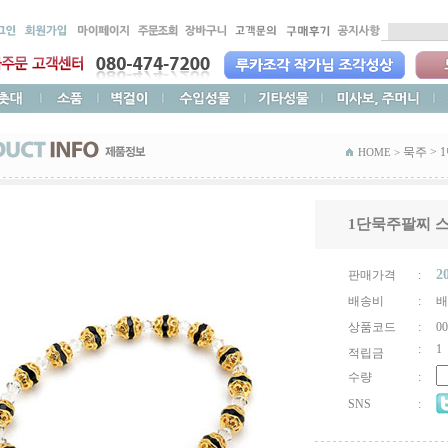
묵주
>
HOME >
1단묵주팔찌 
2
판매가격
:
배송비
:
배
상품코드
:
00
:
1
적립금
수량
:
SNS
: