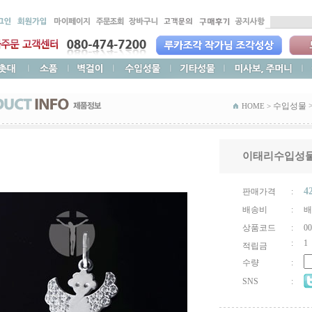
수입성물
HOME >
이태리수입성물
4
판매가격
:
배송비
:
배
상품코드
:
00
:
1
적립금
수량
:
SNS
: