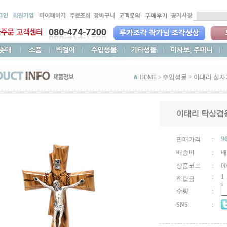
수입성물
>
이태리 십자
HOME >
이태리 탁상겸용 
9
판매가격
:
배송비
:
배
상품코드
:
00
:
1
적립금
수량
:
SNS
: