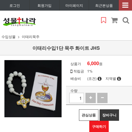
로그인
회원가입
마이페이지
최근본상품
수입성물
이태리묵주
이태리수입1단 묵주 화이트 JHS
6,000
상품가
원
적립금
1%
배송비
(조건)
지역별
수량
관심상품
장바구니
구매하기