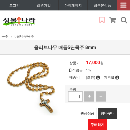
로그인
회원가입
마이페이지
최근본상품
묵주
5단나무묵주
올리브나무 매듭5단묵주 8mm
17,000
상품가
원
적립금
1%
배송비
(조건)
지역별
수량
관심상품
장바구니
구매하기