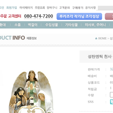
성
HOME >
성탄엔틱 천사 
3
판매가격
:
배송비
:
배
상품코드
:
01
:
1
적립금
수량
:
SNS
: