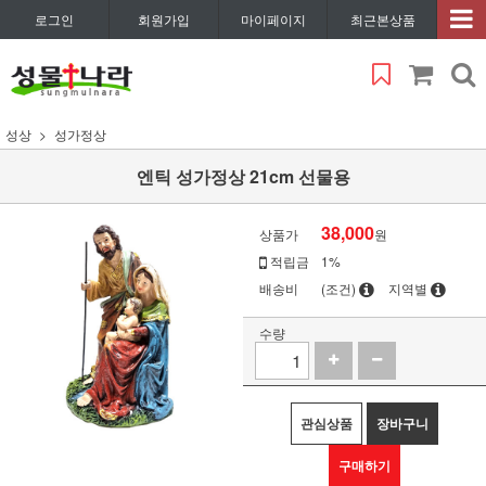
로그인
회원가입
마이페이지
최근본상품
성상
성가정상
엔틱 성가정상 21cm 선물용
38,000
상품가
원
적립금
1%
배송비
(조건)
지역별
수량
관심상품
장바구니
구매하기