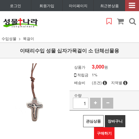
로그인
회원가입
마이페이지
최근본상품
수입성물
목걸이
이태리수입 성물 십자가목걸이 소 단체선물용
3,000
상품가
원
적립금
1%
배송비
(조건)
지역별
수량
관심상품
장바구니
구매하기