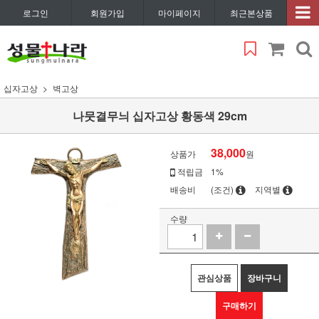
로그인
회원가입
마이페이지
최근본상품
십자고상
벽고상
나뭇결무늬 십자고상 황동색 29cm
38,000
상품가
원
적립금
1%
배송비
(조건)
지역별
수량
관심상품
장바구니
구매하기