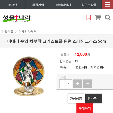
로그인
회원가입
마이페이지
최근본상품
수입성물
이태리차부착
이태리 수입 차부착 크리스토폴 원형 스테인그라스 5cm
12,000
상품가
원
적립금
1%
배송비
(조건)
지역별
수량
관심상품
장바구니
구매하기