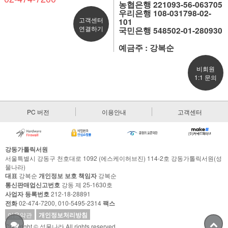
농협은행 221093-56-063705
우리은행 108-031798-02-
고객센터
101
연결하기
국민은행 548502-01-280930
예금주 : 강복순
비회원
1:1 문의
PC 버전
이용안내
고객센터
강동가톨릭서원
서울특별시 강동구 천호대로 1092 (에스케이허브진) 114-2호 강동가톨릭서원(성
물나라)
대표
강복순
개인정보 보호 책임자
강복순
통신판매업신고번호
강동 제 25-1630호
사업자 등록번호
212-18-28891
전화
02-474-7200, 010-5495-2314
팩스
이용약관
개인정보처리방침
Copyright © 성물나라 All rights reserved.