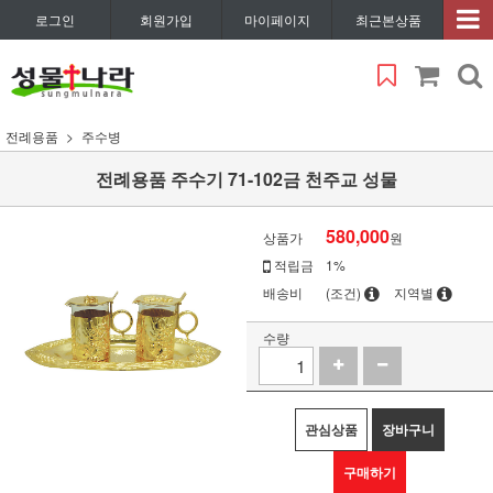
로그인
회원가입
마이페이지
최근본상품
전례용품
주수병
전례용품 주수기 71-102금 천주교 성물
580,000
상품가
원
적립금
1%
배송비
(조건)
지역별
수량
관심상품
장바구니
구매하기