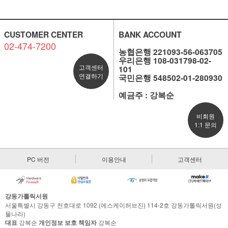
CUSTOMER CENTER
BANK ACCOUNT
02-474-7200
농협은행 221093-56-063705
우리은행 108-031798-02-
고객센터
101
연결하기
국민은행 548502-01-280930
예금주 : 강복순
비회원
1:1 문의
PC 버전
이용안내
고객센터
강동가톨릭서원
서울특별시 강동구 천호대로 1092 (에스케이허브진) 114-2호 강동가톨릭서원(성
물나라)
대표
강복순
개인정보 보호 책임자
강복순