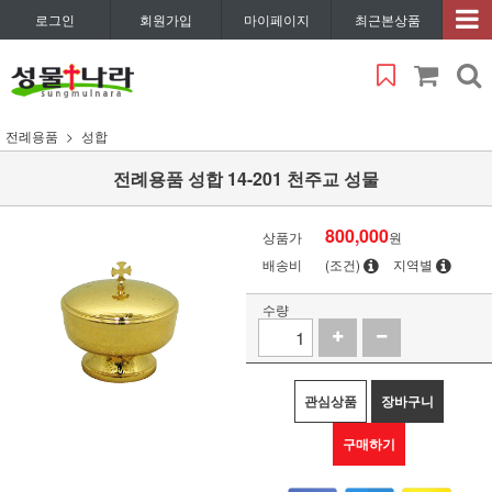
로그인
회원가입
마이페이지
최근본상품
전례용품
성합
전례용품 성합 14-201 천주교 성물
800,000
상품가
원
배송비
(조건)
지역별
수량
관심상품
장바구니
구매하기