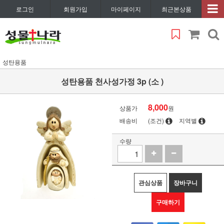
로그인
회원가입
마이페이지
최근본상품
성탄용품
성탄용품 천사성가정 3p (소 )
8,000
상품가
원
배송비
(조건)
지역별
수량
관심상품
장바구니
구매하기