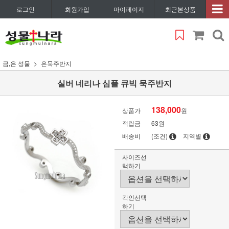
로그인
회원가입
마이페이지
최근본상품
금,은 성물
은묵주반지
실버 네리나 심플 큐빅 묵주반지
138,000
상품가
원
적립금
63원
배송비
(조건)
지역별
사이즈선
택하기
각인선택
하기