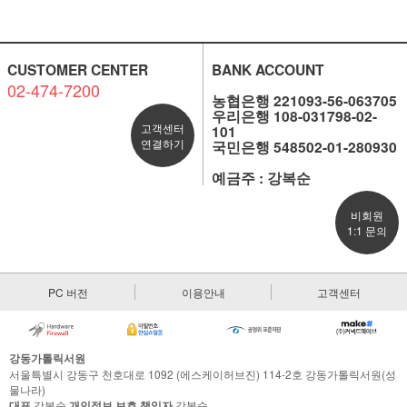
CUSTOMER CENTER
BANK ACCOUNT
02-474-7200
농협은행 221093-56-063705
우리은행 108-031798-02-
고객센터
101
연결하기
국민은행 548502-01-280930
예금주 : 강복순
비회원
1:1 문의
PC 버전
이용안내
고객센터
강동가톨릭서원
서울특별시 강동구 천호대로 1092 (에스케이허브진) 114-2호 강동가톨릭서원(성
물나라)
대표
강복순
개인정보 보호 책임자
강복순