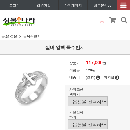
로그인
회원가입
마이페이지
최근본상품
금,은 성물
은묵주반지
실버 알렉 묵주반지
117,000
상품가
원
적립금
420원
배송비
(조건)
지역별
사이즈선
택하기
각인선택
하기