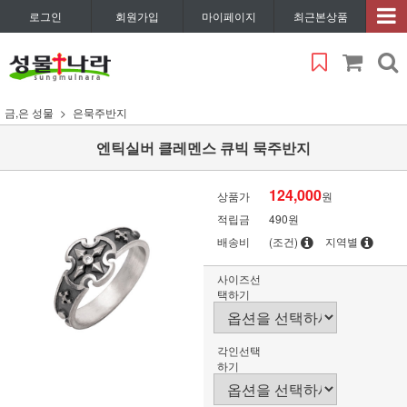
로그인
회원가입
마이페이지
최근본상품
금,은 성물
은묵주반지
엔틱실버 클레멘스 큐빅 묵주반지
124,000
상품가
원
적립금
490원
배송비
(조건)
지역별
사이즈선
택하기
각인선택
하기