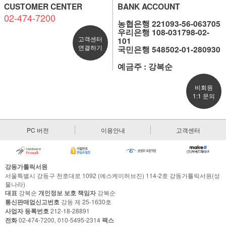
CUSTOMER CENTER
BANK ACCOUNT
02-474-7200
농협은행 221093-56-063705
우리은행 108-031798-02-
고객센터
101
연결하기
국민은행 548502-01-280930
예금주 : 강복순
비회원
1:1 문의
PC 버전
이용안내
고객센터
강동가톨릭서원
서울특별시 강동구 천호대로 1092 (에스케이허브진) 114-2호 강동가톨릭서원(성
물나라)
대표
강복순
개인정보 보호 책임자
강복순
통신판매업신고번호
강동 제 25-1630호
사업자 등록번호
212-18-28891
전화
02-474-7200, 010-5495-2314
팩스