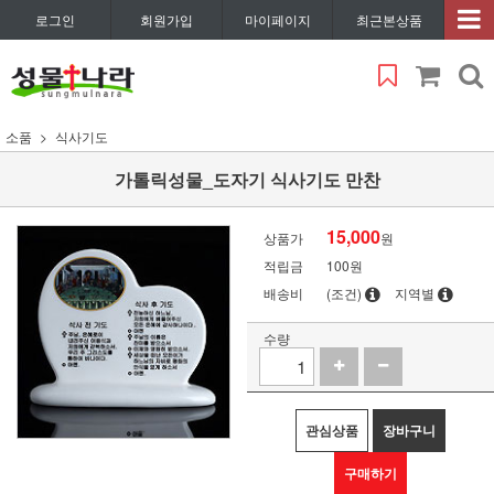
로그인
회원가입
마이페이지
최근본상품
소품
식사기도
가톨릭성물_도자기 식사기도 만찬
15,000
상품가
원
적립금
100원
배송비
(조건)
지역별
수량
관심상품
장바구니
구매하기