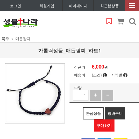
로그인
회원가입
마이페이지
최근본상품
묵주
매듭팔지
가톨릭성물_매듭팔찌_하트1
6,000
상품가
원
배송비
(조건)
지역별
수량
관심상품
장바구니
구매하기