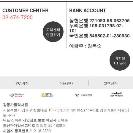
CUSTOMER CENTER
BANK ACCOUNT
02-474-7200
농협은행 221093-56-063705
우리은행 108-031798-02-
고객센터
101
연결하기
국민은행 548502-01-280930
예금주 : 강복순
비회원
1:1 문의
PC 버전
이용안내
고객센터
강동가톨릭서원
서울특별시 강동구 천호대로 1092 (에스케이허브진) 114-2호 강동가톨릭서원(성
물나라)
대표
강복순
개인정보 보호 책임자
강복순
통신판매업신고번호
강동 제 25-1630호
사업자 등록번호
212-18-28891