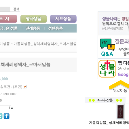
기기상품
>
가톨릭성물_ 성체세례명액자_로마서말씀
성체세례명액자_로마서말씀
8,000
송조건 : (조건)
7029000018
0
가톨릭성물_ 성체세례명