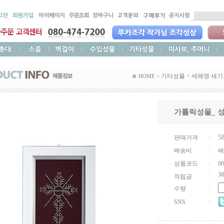
기타성물
>
세례명 새
HOME >
가톨릭성물_ 
5
판매가격
:
배송비
:
배
상품코드
:
00
:
38
적립금
수량
:
SNS
: