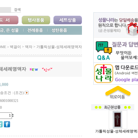
벽걸이
>
액자
>
가톨릭성물-성체세례명액자
OME >
체세례명액자
8,000
송조건 : (조건)
6001000321
0
가톨릭성물-성체세례명액