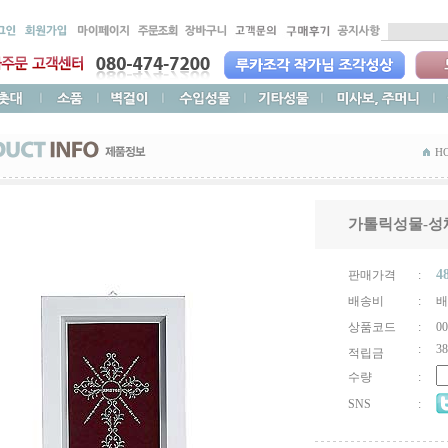
H
가톨릭성물-성
4
판매가격
:
배송비
:
배
상품코드
:
00
:
38
적립금
수량
:
SNS
: