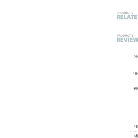
이름
내용
평
네
네