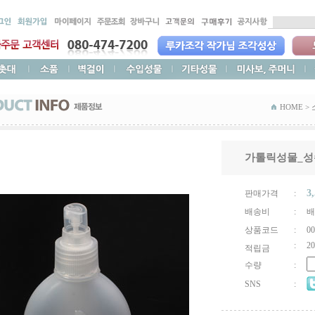
HOME >
가톨릭성물_성수
3
판매가격
:
배송비
:
배
상품코드
:
00
:
20
적립금
수량
:
SNS
: