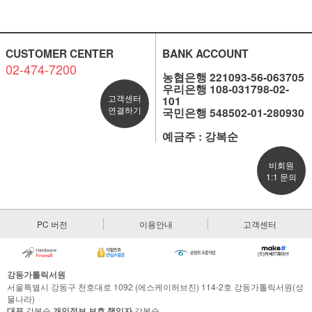
CUSTOMER CENTER
BANK ACCOUNT
02-474-7200
농협은행 221093-56-063705
우리은행 108-031798-02-
고객센터
101
연결하기
국민은행 548502-01-280930
예금주 : 강복순
비회원
1:1 문의
PC 버전
이용안내
고객센터
강동가톨릭서원
서울특별시 강동구 천호대로 1092 (에스케이허브진) 114-2호 강동가톨릭서원(성
물나라)
대표
강복순
개인정보 보호 책임자
강복순