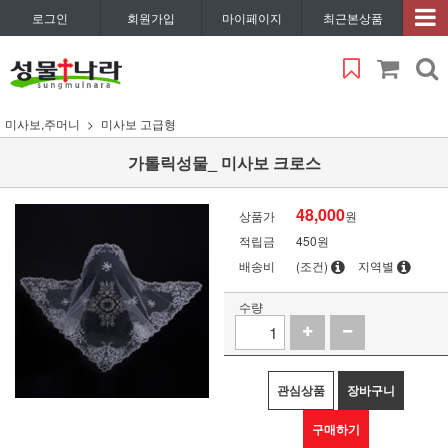
로그인
회원가입
마이페이지
최근본상품
미사보,주머니
미사보 고급형
가톨릭성물_ 미사보 크로스
48,000
상품가
원
적립금
450원
배송비
(조건)
지역별
수량
관심상품
장바구니
구매하기