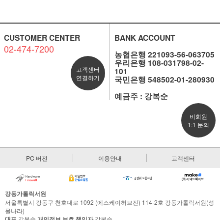
CUSTOMER CENTER
BANK ACCOUNT
02-474-7200
농협은행 221093-56-063705
우리은행 108-031798-02-
고객센터
101
연결하기
국민은행 548502-01-280930
예금주 : 강복순
비회원
1:1 문의
PC 버전
이용안내
고객센터
강동가톨릭서원
서울특별시 강동구 천호대로 1092 (에스케이허브진) 114-2호 강동가톨릭서원(성
물나라)
대표
강복순
개인정보 보호 책임자
강복순