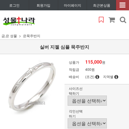
로그인
회원가입
마이페이지
최근본상품
금,은 성물
은묵주반지
실버 지젤 심플 묵주반지
115,000
상품가
원
적립금
400원
배송비
(조건)
지역별
사이즈선
택하기
각인선택
하기